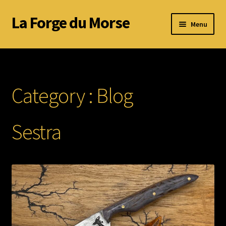
La Forge du Morse
Aller
Aller
Menu
à
au
la
contenu
Accueil
navigation
A propos de Nathan
Category :
Blog
Réalisations
Sestra
Galerie
CGV