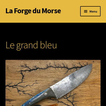
La Forge du Morse
Aller
Aller
Menu
à
au
la
contenu
Accueil
navigation
A propos de Nathan
Le grand bleu
Réalisations
Galerie
CGV