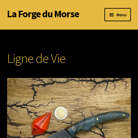
La Forge du Morse
Aller
Aller
Menu
à
au
la
contenu
Accueil
navigation
A propos de Nathan
Ligne de Vie
Réalisations
Galerie
CGV