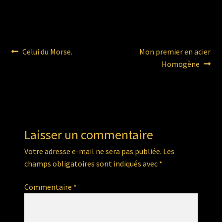
Navigation
Article
Article
Celui du Morse.
Mon premier en acier
précédent :
suivant :
Homogène
de
l’article
Laisser un commentaire
Votre adresse e-mail ne sera pas publiée.
Les
champs obligatoires sont indiqués avec
*
Commentaire
*